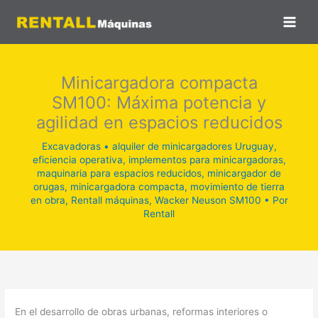
Ir
al
contenido
Minicargadora compacta
SM100: Máxima potencia y
agilidad en espacios reducidos
Excavadoras
•
alquiler de minicargadores Uruguay
,
eficiencia operativa
,
implementos para minicargadoras
,
maquinaria para espacios reducidos
,
minicargador de
orugas
,
minicargadora compacta
,
movimiento de tierra
en obra
,
Rentall máquinas
,
Wacker Neuson SM100
• Por
Rentall
En el desarrollo de obras urbanas, reformas interiores o