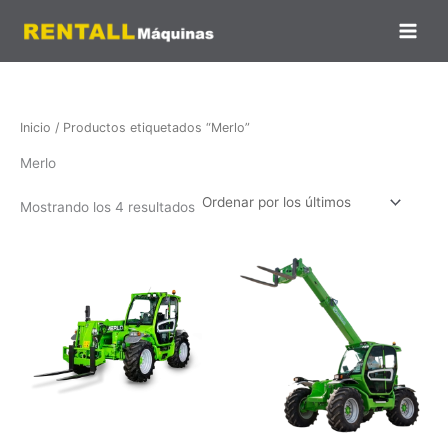
Ordenado
Ir
por
los
al
últimos
contenido
Inicio
/ Productos etiquetados “Merlo”
Merlo
Mostrando los 4 resultados