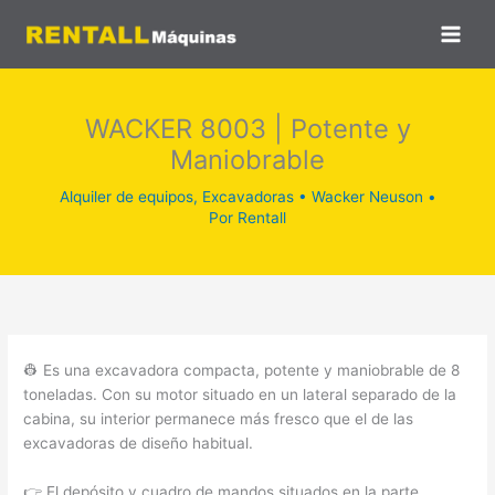
Ir
al
contenido
WACKER 8003 | Potente y
Maniobrable
Alquiler de equipos
,
Excavadoras
•
Wacker Neuson
•
Por
Rentall
👷 Es una excavadora compacta, potente y maniobrable de 8
toneladas. Con su motor situado en un lateral separado de la
cabina, su interior permanece más fresco que el de las
excavadoras de diseño habitual.
👉 El depósito y cuadro de mandos situados en la parte