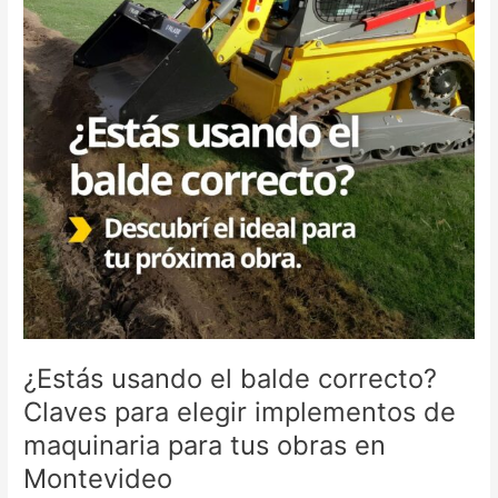
de
maquinaria
para
tus
obras
en
Montevideo
¿Estás usando el balde correcto?
Claves para elegir implementos de
maquinaria para tus obras en
Montevideo