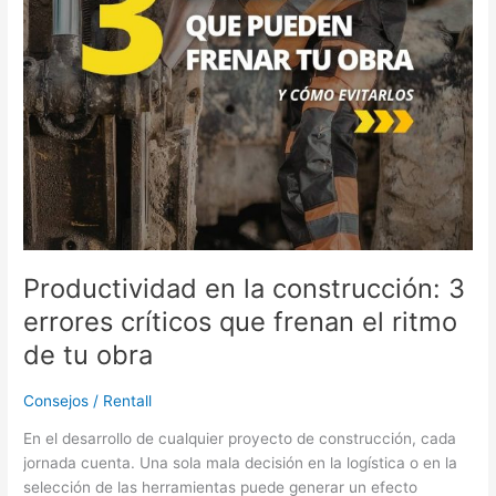
frenan
el
ritmo
de
tu
obra
Productividad en la construcción: 3
errores críticos que frenan el ritmo
de tu obra
Consejos
/
Rentall
En el desarrollo de cualquier proyecto de construcción, cada
jornada cuenta. Una sola mala decisión en la logística o en la
selección de las herramientas puede generar un efecto