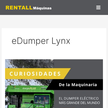
Ir
al
contenido
eDumper Lynx
El
Dumper
eléctrico
más
grande
del
mundo