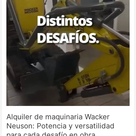
versatilidad
para
cada
desafío
en
obra
Alquiler de maquinaria Wacker
Neuson: Potencia y versatilidad
para cada desafío en obra