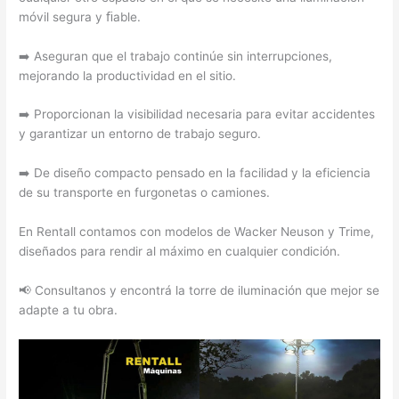
móvil segura y ﬁable.
➡️ Aseguran que el trabajo continúe sin interrupciones,
mejorando la productividad en el sitio.
➡️ Proporcionan la visibilidad necesaria para evitar accidentes
y garantizar un entorno de trabajo seguro.
➡️ De diseño compacto pensado en la facilidad y la eficiencia
de su transporte en furgonetas o camiones.
En Rentall contamos con modelos de Wacker Neuson y Trime,
diseñados para rendir al máximo en cualquier condición.
📢 Consultanos y encontrá la torre de iluminación que mejor se
adapte a tu obra.