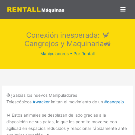
Ir
al
contenido
Conexión inesperada: 🦀
Cangrejos y Maquinaria🚜
Manipuladores
• Por
Rentall
👷¿Sabías los nuevos Manipuladores
Telescópicos
#wacker
imitan el movimiento de un
#cangrejo
🦀 Estos animales se desplazan de lado gracias a la
disposición de sus patas, lo que les permite moverse con
agilidad en espacios reducidos y reaccionar rápidamente ante
cualquier situación. 🌊