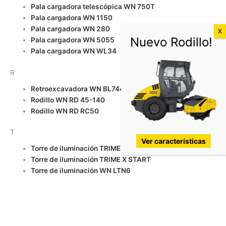
Pala cargadora telescópica WN 750T
Pala cargadora WN 1150
Pala cargadora WN 280
Pala cargadora WN 5055
Pala cargadora WN WL34
R
Retroexcavadora WN BL744
Rodillo WN RD 45-140
Rodillo WN RD RC50
T
Ver características
Torre de iluminación TRIME X CHAIN
Torre de iluminación TRIME X START
Torre de iluminación WN LTN6
V
Volquete WN 1501 sin cabina
Volquete WN 3001 con cabina